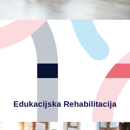
dermatologije:
Glavne indikacije za pregled užeg specijalista pedijatrijske
Edukacijska Rehabilitacija