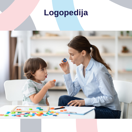
Logopedija
-promuklost
-poteškoće slušanja
-poteškoće u računanju
-poteškoće čitanja i pisanja
vještina
-poteškoće usvajanja predčitalačkih i predmatematičkih
-poteškoće u izgovoru glasova
-poteškoće u proizvodnji i razumijevanju jezika
-komunikacijski poremećaji
-usporen jezično govorni razvoj
-kašnjenje u jezično - govornom razvoju
-ponavljajući obrasci ponašanja
(pogled, osmijeh, brbljanje)
-izostanak prvih socijalnih kontakata kod malog djeteta
Glavne indikacije za pregled logopeda: