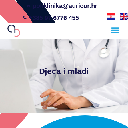
poliklinika@auricor.hr
+385 97 6776 455
Djeca i mladi