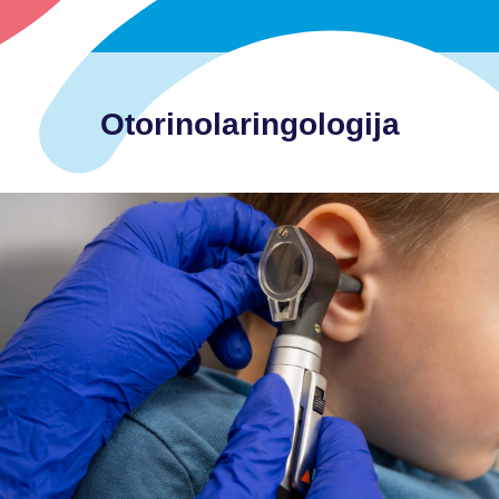
Otorinolaringologija
-laringofaringealni refluks
-promjene na koži u području glave i vrata
-prirođene i/ili stečene deformacije glave i vrata
-poteškoće u izgovoru glasova
-glavobolja
-bol i oteklina u području glave i vrata
-promuklost
-dugotrajni kašalj
-upale paranazalnih šupljina
-krvarenje iz nosa
-alergijski rinitis (curenje iz nosa, kihanje)
-otežano disanje na nos
-slabiji sluh
-učestale upale uha
-neugodan zadah