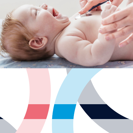
-cijepljenje i docjepljivanje
-sistematski pregled zdravog djeteta
-kontrolni pregled
-prvi pregled, dijagnoza i liječenje bolesnog djeteta
Opći pedijatriski pregled: