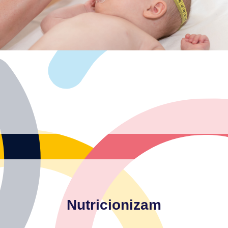
-glavobolja
-pregled djece s neurorizičnim čimbenicima
djece
-procjena neurološkog razvoja novorođenčadi, dojenčadi i
Glavne indikacije za pregled neuropedijatra:
Nutricionizam