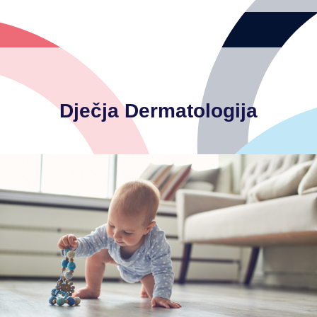
Dječja Dermatologija
-madež i kongenitalni nevusi
-bolesti vanjskog spolovila
-nasljedne kožne bolesti
-akutna i kronična urtikarija
-psorijaza
-kontaktni dermatitis
-atopijski dermatitis
-akne
- impetigo, gljivične i virusne infekcije
-upalne bolesti kože
-kožne promjene u novorođenačkoj dobi