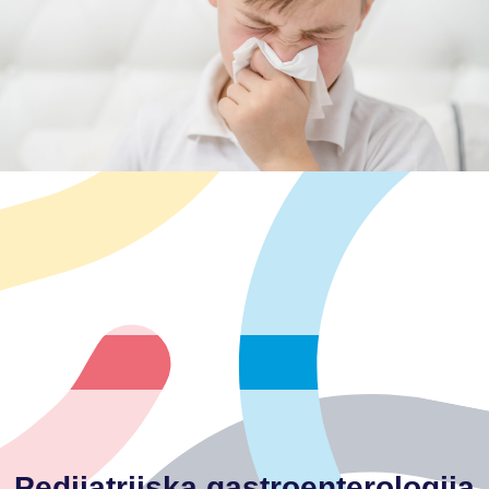
- alergijski simptomi gornjih dišnih putova
- atopijski dermatitis
Alergijske bolesti djece:
-dugotrajni ponavljajući kašalj
-kronični ili ponavljajući respiratorni simptomi
-rijetke plućne bolesti
-dječja astma
-upalne opstrukcije dišnih putova
-upale pluća
-infekcije gornjih i donjih dišnih putova
-prirođene anomalije
Bolesti dišnog sustava djece:
Indikacijsko područje rada ambulante:
Pedijatrijska gastroenterologija