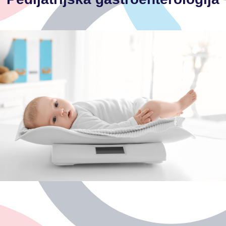
-bolesti gušterače
-bolesti jetre, žučnjaka, žučnih puteva
-celijakija
-alergija i intolerancija na hranu
-malapsorpcijski poremećaji
-upalne bolesti crijeva
-ponavljajući proljev
-ponavljajuće povraćanje
-poremećaji hranjenja
-gastroezofagealni refluks
-poremećaji rada crijeva
-poremećaji pražnjenja crijeva
-bolovi u trbuhu
Glavne indikacije za pregled pedijatra gastroenterologa: