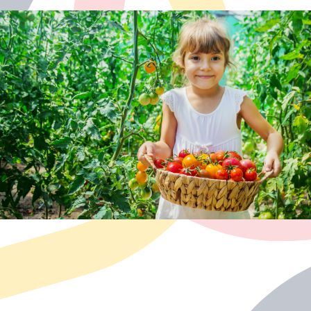
s kroničnim bolestima)
-posebne prehrambene potrebe kod djece (sportaši, djeca
-probavne smetnje
-alergije ili intolerancija na hranu
-poremećaji prehrane (pretilost, anoreksija, bulimija)
-priprema zdravih i ukusnih obroka
Glavne indikacije za pregled nutricionista: