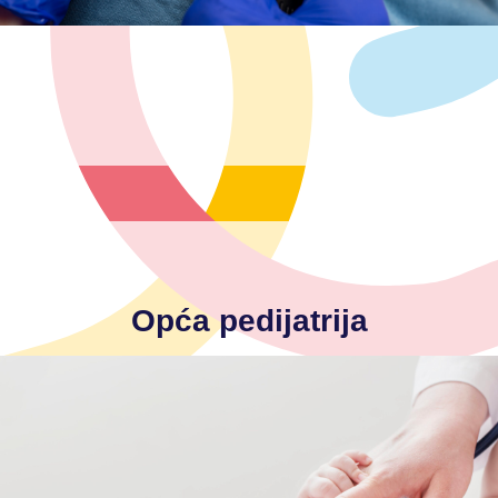
-učestale upale ždrijela
Glavne indikacije za pregled otorinolaringologa
Opća pedijatrija
-savjetovanje roditelja