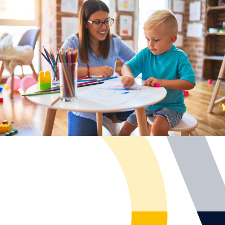
- prisutni atipični interesi, ponavljajući obrasci u igri
- poteškoće u finoj i gruboj motorici
- prisutno neprikladno ponašanje u socijalnim situacijama
- poteškoće u usvajanju novih vještina
- poteškoće s pažnjom i/ili koncentracijom
- poteškoće u komunikaciji i jezičnom razvoju
- poteškoće u regulaciji ponašanja
Glavne indikacije za pregled edukacijskog rehabilitatora: