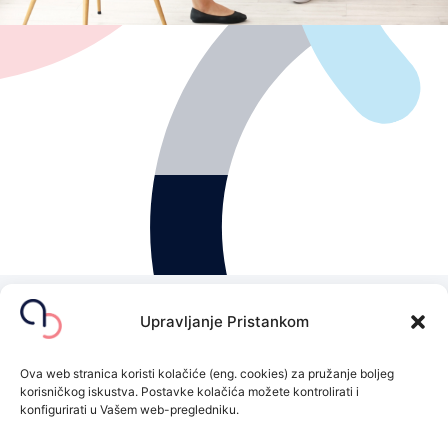
- prilagodba na kronične bolesti, ozljede ili zdravstvene
- poteškoće sa spavanjem (nesanica, nemir)
simptome
- osjećaji tuge, bezvoljnosti ili sumnja na depresivne
- tjeskoba, napetost, panični napadaji
- dugotrajni stres ili osjećaj iscrpljenosti
Glavne indikacije za pregled psihologa
Doživite vrhunsku
Upravljanje Pristankom
individualiziranu skrb u
poliklinici AuriCor
Ova web stranica koristi kolačiće (eng. cookies) za pružanje boljeg
korisničkog iskustva. Postavke kolačića možete kontrolirati i
Zakažite svoj termin danas!
konfigurirati u Vašem web-pregledniku.