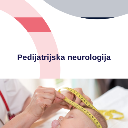
Pedijatrijska neurologija
-konvulzivni i nekonvulzivni napadaji
-poremećaji spavanja
-cerebralna paraliza
-hipotonija i neuromišićne bolesti
-ADHD (hiperaktivnost s poremećajem pažnje)
-poteškoće u učenju
-govorne i komunikacijske razvojne poteškoće
-vrtoglavica
-sinkopa (gubitak svijesti)