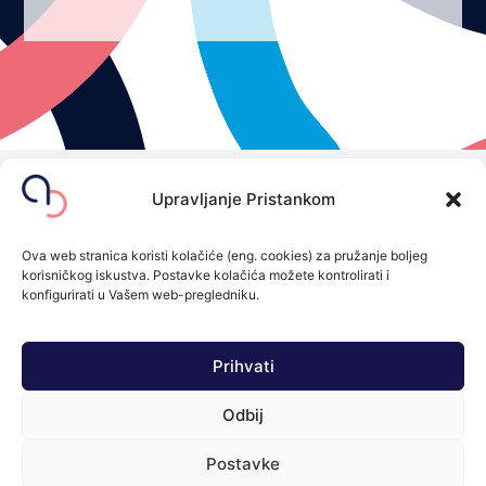
Doživite vrhunsku
Upravljanje Pristankom
individualiziranu skrb u
poliklinici AuriCor
Ova web stranica koristi kolačiće (eng. cookies) za pružanje boljeg
korisničkog iskustva. Postavke kolačića možete kontrolirati i
Zakažite svoj termin danas!
konfigurirati u Vašem web-pregledniku.
Kontaktirajte Nas
Prihvati
© 2026 All Rights Reserved.
Odbij
Powered by
Yole Design Studio
Postavke